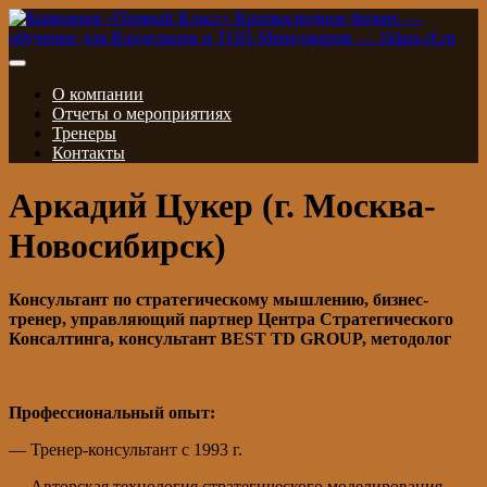
О компании
Отчеты о мероприятиях
Тренеры
Контакты
Аркадий Цукер (г. Москва-
Новосибирск)
Консультант по стратегическому мышлению, бизнес-
тренер,
управляющий партнер Центра Стратегического
Консалтинга, консультант BEST TD GROUP, методолог
Профессиональный опыт:
— Тренер-консультант с 1993 г.
— Авторская технология стратегического моделирования