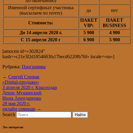
по окончанию)
Именной сертификат участника
да
нет
(высылаем по почте)
ПАКЕТ
ПАКЕТ
Стоимость:
VIP:
BUSINESS
До 14 апреля 2020 г.
5 900
4 900
С 15 апреля 2020 г
6 900
5 900
[amocrm id=»302824″
hash=»c21e3f2d1854683fa17becd6220fb76f» locale=»ru»]
Рубрика:
Программы
←
Сергей Спивак
«Digital-продажи»
3 апреля 2020 г. Краснодар
Денис Мушинский
Инна Арендаренко
28 мая 2020 г.
онлайн семинар
→
Search
Это интересно