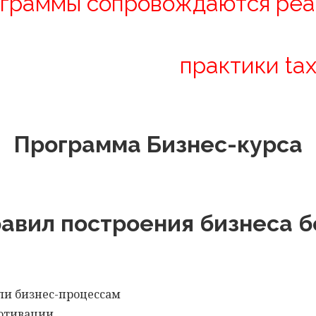
ограммы сопровождаются ре
практики ta
Программа Бизнес-курса
равил построения бизнеса б
ли бизнес-процессам
мотивации