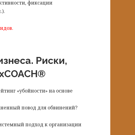
ктивности, фиксации
).
ндов.
знеса. Риски,
taxCOACH®
ейтинг «убойности» на основе
раненный повод для обвинений?
 Системный подход к организации