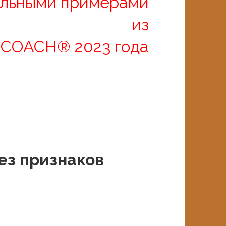
альными примерами
из
xCOACH® 2023 года
ез признаков