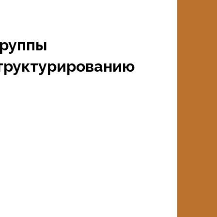
группы
труктурированию