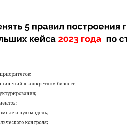
енять 5 правил построения 
льших кейса
2023 года
по с
 приоритетов;
аничений в конкретном бизнесе;
руктурирования;
ментов;
комплексную модель;
льческого контроля;