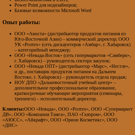
Power Point для недизайнеров;
Базовые возможности Microsoft Word
Опыт работы:
ООО «Ависта» (дистрибьютор продуктов питания из
Юго-Восточной Азии) – коммерческий директор; ООО
УК «Розтех» (сеть дискаунтеров «Амбар», г. Хабаровск)
– категорийный менеджер;
ООО «Невада-Восток» (сеть гипермаркетов «Самбери»,
г. Хабаровск) – руководитель сектора закупок;
ООО «Невада ОПТ» (дистрибьютор «Марс», «Нестле»,
и др., поставщик продуктов питания на Дальнем
Востоке, г. Хабаровск) – руководитель отдела продаж;
НОУ ДПО «Дальневосточный учебный центр» –
дополнительное профессиональное образование,
краткосрочные обучающие мероприятия (семинары,
тренинги) – исполнительный директор.
Клиенты:
ООО «Невада», ООО «Розтех», ООО «Супермаркет
ДВ», ООО «Компания Тамга», ПАО «Газпром», ООО
«АЮСС», «Айкрафт», ООО «Орион Косметикс», ООО
«ДНС»