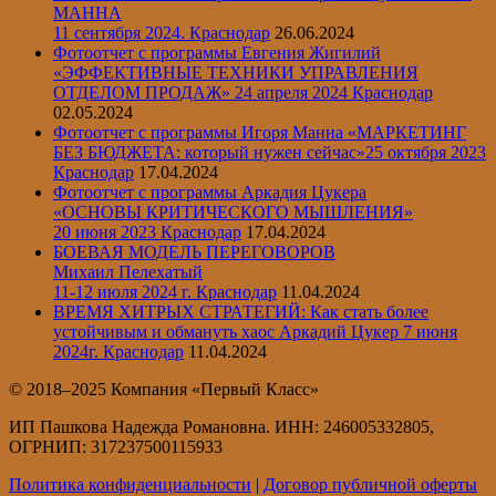
МАННА
11 сентября 2024. Краснодар
26.06.2024
Фотоотчет с программы Евгения Жигилий
«ЭФФЕКТИВНЫЕ ТЕХНИКИ УПРАВЛЕНИЯ
ОТДЕЛОМ ПРОДАЖ» 24 апреля 2024 Краснодар
02.05.2024
Фотоотчет с программы Игоря Манна «МАРКЕТИНГ
БЕЗ БЮДЖЕТА: который нужен сейчас»25 октября 2023
Краснодар
17.04.2024
Фотоотчет с программы Аркадия Цукера
«ОСНОВЫ КРИТИЧЕСКОГО МЫШЛЕНИЯ»
20 июня 2023 Краснодар
17.04.2024
БОЕВАЯ МОДЕЛЬ ПЕРЕГОВОРОВ
Михаил Пелехатый
11-12 июля 2024 г. Краснодар
11.04.2024
ВРЕМЯ ХИТРЫХ СТРАТЕГИЙ: Как стать более
устойчивым и обмануть хаос Аркадий Цукер 7 июня
2024г. Краснодар
11.04.2024
© 2018–2025 Компания «Первый Класс»
ИП Пашкова Надежда Романовна. ИНН: 246005332805,
ОГРНИП: 317237500115933
Политика конфиденциальности
|
Договор публичной оферты